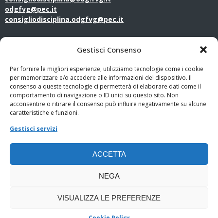
odgfvg@pec.it
consigliodisciplina.odgfvg@pec.it
LINK UTILI
Gestisci Consenso
Amministrazione Trasparente
Per fornire le migliori esperienze, utilizziamo tecnologie come i cookie
per memorizzare e/o accedere alle informazioni del dispositivo. Il
consenso a queste tecnologie ci permetterà di elaborare dati come il
Privacy Policy
comportamento di navigazione o ID unici su questo sito. Non
acconsentire o ritirare il consenso può influire negativamente su alcune
PagoPA
caratteristiche e funzioni.
Gestisci servizi
Whistleblowing
ACCETTA
Cookie Policy
NEGA
VISUALIZZA LE PREFERENZE
Cookie Policy