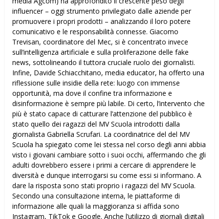
media Agcom) ha approfondito il crescente peso degli
influencer – oggi strumento privilegiato dalle aziende per
promuovere i propri prodotti – analizzando il loro potere
comunicativo e le responsabilità connesse. Giacomo
Trevisan, coordinatore del Mec, si è concentrato invece
sull’intelligenza artificiale e sulla proliferazione delle fake
news, sottolineando il tuttora cruciale ruolo dei giornalisti.
Infine, Davide Schiacchitano, media educator, ha offerto una
riflessione sulle insidie della rete: luogo con immense
opportunità, ma dove il confine tra informazione e
disinformazione è sempre più labile. Di certo, l’intervento che
più è stato capace di catturare l’attenzione del pubblico è
stato quello dei ragazzi del MV Scuola introdotti dalla
giornalista Gabriella Scrufari. La coordinatrice del del MV
Scuola ha spiegato come lei stessa nel corso degli anni abbia
visto i giovani cambiare sotto i suoi occhi, affermando che gli
adulti dovrebbero essere i primi a cercare di apprendere le
diversità e dunque interrogarsi su come essi si informano. A
dare la risposta sono stati proprio i ragazzi del MV Scuola.
Secondo una consultazione interna, le piattaforme di
informazione alle quali la maggioranza si affida sono
Instagram, TikTok e Google. Anche l’utilizzo di giornali digitali