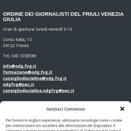
ORDINE DEI GIORNALISTI DEL FRIULI VENEZIA
GIULIA
Orari di apertura:
lunedì-venerdì 9-13
Corso Italia, 13
34122 Trieste
Tel.: 040 3728586
info@odg.fvg.it
formazione@odg.fvg.it
consigliodisciplina@odg.fvg.it
odgfvg@pec.it
consigliodisciplina.odgfvg@pec.it
LINK UTILI
Gestisci Consenso
Amministrazione Trasparente
Per fornire le migliori esperienze, utilizziamo tecnologie come i cookie
per memorizzare e/o accedere alle informazioni del dispositivo. Il
consenso a queste tecnologie ci permetterà di elaborare dati come il