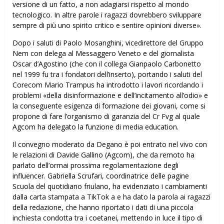
versione di un fatto, a non adagiarsi rispetto al mondo
tecnologico. In altre parole i ragazzi dovrebbero sviluppare
sempre di più uno spirito critico e sentire opinioni diverse».
Dopo i saluti di Paolo Mosanghini, vicedirettore del Gruppo
Nem con delega al Messaggero Veneto e del giornalista
Oscar d’Agostino (che con il collega Gianpaolo Carbonetto
nel 1999 fu tra i fondatori dell’inserto), portando i saluti del
Corecom Mario Trampus ha introdotto i lavori ricordando i
problemi «della disinformazione e dell’incitamento all’odio» e
la conseguente esigenza di formazione dei giovani, come si
propone di fare l’organismo di garanzia del Cr Fvg al quale
Agcom ha delegato la funzione di media education.
Il convegno moderato da Degano è poi entrato nel vivo con
le relazioni di Davide Gallino (Agcom), che da remoto ha
parlato dell’ormai prossima regolamentazione degli
influencer. Gabriella Scrufari, coordinatrice delle pagine
Scuola del quotidiano friulano, ha evidenziato i cambiamenti
dalla carta stampata a TikTok a e ha dato la parola ai ragazzi
della redazione, che hanno riportato i dati di una piccola
inchiesta condotta tra i coetanei, mettendo in luce il tipo di