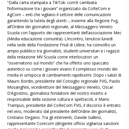
“Dalla carta stampata a TikTok: com’è cambiata
l’informazione tra i giovani” organizzato da CoReCom e
AgCom – enti che vigilano il settore delle comunicazioni
garantendo la tutela degli utenti -, insieme alla Regione Fvg,
all’Ordine dei giornalisti regionale, al Messaggero Veneto
Scuola con l’apporto dei rappresentanti dell’associazione Mec
(Media educazione comunità). L’incontro, tenutosi lunedì
nella sede della Fondazione Friuli di Udine, ha coinvolto un
ampio pubblico tra giornalisti, studenti universitari e i ragazzi
della redazione MV Scuola come interlocutori: un
“osservatorio sul mondo” che ha offerto uno spaccato
autentico su come i giovani vivano il complesso mondo dei
media in un’epoca di cambiamenti rapidissimi. Dopo i saluti di
Mauro Bordin, presidente del Consiglio regionale FVG, Paolo
Mosanghini, vicedirettore del Messaggero Veneto, Oscar
D’Agostino, giornalista fondatore del nostro inserto e
responsabile della sezione cultura e spettacoli, e Mario
Trampus, presidente del CoReCom FVG, il discorso è entrato
nel vivo, moderato dal presidente dell’Ordine dei giornalisti,
Cristiano Degano. Tra gli interventi, Davide Gallino,
rappresentante Corecom (dirigente ufficio vigilanza sanzioni