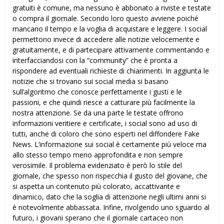
gratuiti è comune, ma nessuno è abbonato a riviste e testate
o compra il giornale. Secondo loro questo avviene poiché
mancano il tempo e la voglia di acquistare e leggere. I social
permettono invece di accedere alle notizie velocemente e
gratuitamente, e di partecipare attivamente commentando e
interfacciandosi con la “community” che è pronta a
rispondere ad eventuali richieste di chiarimenti. In aggiunta le
notizie che si trovano sui social media si basano
sull’algoritmo che conosce perfettamente i gusti e le
passioni, e che quindi riesce a catturare più facilmente la
nostra attenzione. Se da una parte le testate offrono
informazioni veritiere e certificate, i social sono ad uso di
tutti, anche di coloro che sono esperti nel diffondere Fake
News. L’informazione sui social è certamente più veloce ma
allo stesso tempo meno approfondita e non sempre
verosimile. Il problema evidenziato è però lo stile del
giornale, che spesso non rispecchia il gusto del giovane, che
si aspetta un contenuto più colorato, accattivante e
dinamico, dato che la soglia di attenzione negli ultimi anni si
è notevolmente abbassata. Infine, rivolgendo uno sguardo al
futuro, i giovani sperano che il giornale cartaceo non