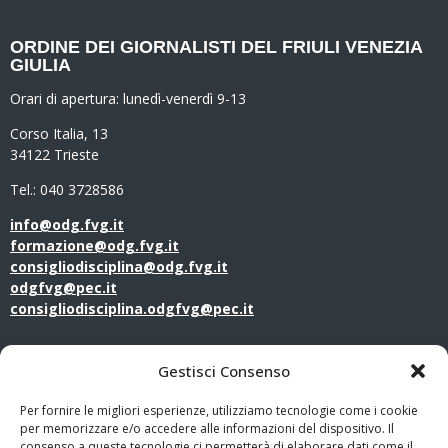
ORDINE DEI GIORNALISTI DEL FRIULI VENEZIA
GIULIA
Orari di apertura:
lunedì-venerdì 9-13
Corso Italia, 13
34122 Trieste
Tel.: 040 3728586
info@odg.fvg.it
formazione@odg.fvg.it
consigliodisciplina@odg.fvg.it
odgfvg@pec.it
consigliodisciplina.odgfvg@pec.it
LINK UTILI
Gestisci Consenso
Amministrazione Trasparente
Per fornire le migliori esperienze, utilizziamo tecnologie come i cookie
per memorizzare e/o accedere alle informazioni del dispositivo. Il
consenso a queste tecnologie ci permetterà di elaborare dati come il