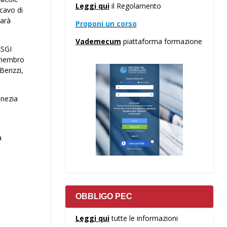
Leggi qui
il Regolamento
Scavo di
sarà
Proponi un corso
Vademecum
piattaforma formazione
ASGI
, membro
Berizzi,
enezia
a
OBBLIGO PEC
Leggi qui
tutte le informazioni