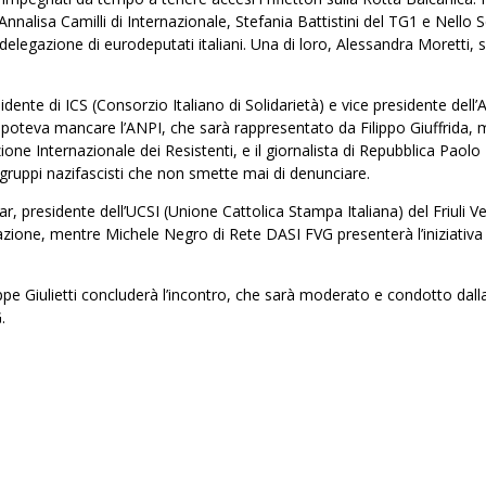
nalisa Camilli di Internazionale, Stefania Battistini del TG1 e Nello 
 delegazione di eurodeputati italiani. Una di loro, Alessandra Moretti, 
ente di ICS (Consorzio Italiano di Solidarietà) e vice presidente dell’
on poteva mancare l’ANPI, che sarà rappresentato da Filippo Giuffrida
one Internazionale dei Resistenti, e il giornalista di Repubblica Paolo 
 gruppi nazifascisti che non smette mai di denunciare.
ar, presidente dell’UCSI (Unione Cattolica Stampa Italiana) del Friuli V
litazione, mentre Michele Negro di Rete DASI FVG presenterà l’iniziativa
pe Giulietti concluderà l’incontro, che sarà moderato e condotto dall
.