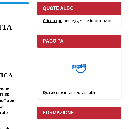
QUOTE ALBO
Clicca qui
per leggere le informazioni
TTA
PAGO PA
NICA
azione
Qui
alcune informazioni utili
17.30
.
YouTube
ati
aluto
FORMAZIONE
Nicole