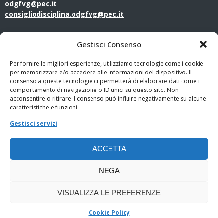
odgfvg@pec.it
consigliodisciplina.odgfvg@pec.it
LINK UTILI
Gestisci Consenso
Amministrazione Trasparente
Per fornire le migliori esperienze, utilizziamo tecnologie come i cookie
per memorizzare e/o accedere alle informazioni del dispositivo. Il
consenso a queste tecnologie ci permetterà di elaborare dati come il
Privacy Policy
comportamento di navigazione o ID unici su questo sito. Non
acconsentire o ritirare il consenso può influire negativamente su alcune
PagoPA
caratteristiche e funzioni.
Gestisci servizi
Whistleblowing
ACCETTA
Cookie Policy
NEGA
VISUALIZZA LE PREFERENZE
Cookie Policy