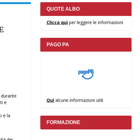
QUOTE ALBO
Clicca qui
per leggere le informazioni
E
PAGO PA
e durante
Qui
alcune informazioni utili
ti e
o e la
FORMAZIONE
ità dei