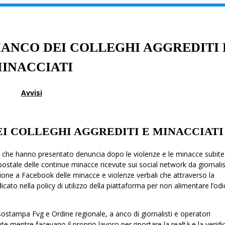
IANCO DEI COLLEGHI AGGREDITI 
INACCIATI
Avvisi
EI COLLEGHI AGGREDITI E MINACCIATI
alisti che hanno presentato denuncia dopo le violenze e le minacce subit
ostale delle continue minacce ricevute sui social network da giornalis
ione a Facebook delle minacce e violenze verbali che attraverso la
to nella policy di utilizzo della piattaforma per non alimentare l’odi
sostampa Fvg e Ordine regionale, a fianco di giornalisti e operatori
te mentre facevano il proprio lavoro per riportare la realtà e la veridic