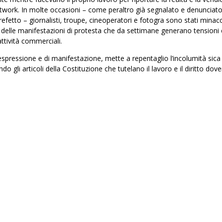
 network. In molte occasioni – come peraltro già segnalato e denunciat
fetto – giornalisti, troupe, cineoperatori e fotografi sono stati minacc
so delle manifestazioni di protesta che da settimane generano tensioni 
ttività commerciali.
 espressione e di manifestazione, mette a repentaglio l’incolumità fisica
o gli articoli della Costituzione che tutelano il lavoro e il diritto dove