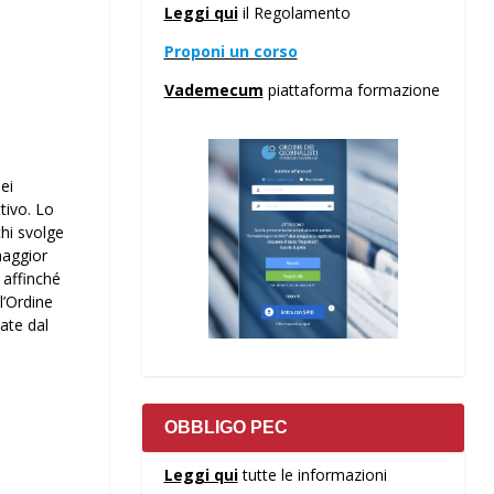
Leggi qui
il Regolamento
Proponi un corso
Vademecum
piattaforma formazione
ei
ttivo. Lo
chi svolge
maggior
 affinché
l’Ordine
iate dal
OBBLIGO PEC
Leggi qui
tutte le informazioni