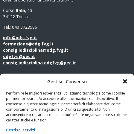
Corso Italia, 13
34122 Trieste
Tel.: 040 3728586
info@odg.fvg.it
formazione@odg.fvg.it
consigliodisciplina@odg.fvg.it
odgfvg@pec.it
consigliodisciplina.odgfvg@pec.it
LINK UTILI
Gestisci Consenso
Amministrazione Trasparente
Per fornire le migliori esperienze, utilizziamo tecnologie come i cookie
per memorizzare e/o accedere alle informazioni del dispositivo. Il
consenso a queste tecnologie ci permetterà di elaborare dati come il
Privacy Policy
comportamento di navigazione o ID unici su questo sito. Non
acconsentire o ritirare il consenso può influire negativamente su alcune
PagoPA
caratteristiche e funzioni.
Gestisci servizi