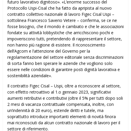
futuro lavorativo dignitoso». «L’enorme successo del
Protocollo Uspi-Cisal che ha fatto da apripista al nuovo
contratto collettivo nazionale di lavoro Figec Cisal Uspi –
sottolinea Francesco Saverio Vetere – conferma, se ce ne
fosse bisogno, che il mondo è cambiato e che le associazioni
fondate su attività lobbystiche che arricchiscono pochi e
impoveriscono tutti, pretendendo di rappresentare il settore,
non hanno più ragione di esistere. Il riconoscimento
dell’Agcom e l’attenzione del Governo per la
regolamentazione del settore editoriale senza discriminazioni
di sorta fanno ben sperare le aziende che vogliono solo
essere nelle condizioni di garantire posti dignità lavorativa e
sostenibilità aziendale».
Il contratto Figec Cisal – Uspi, oltre a riconoscere al settore,
con effetto retroattivo al 1.o gennaio 2023, significativi
aumenti retributivi e contributivi (oltre il 5% per tutti dopo soli
2 mesi di vacanza contrattuale compensata, inoltre, con
un’indennità di 20 euro), estende diritti e tutele, ma
soprattutto introduce importanti elementi di novità finora
mai riconosciuti da alcun contratto nazionale di lavoro per il
settore di riferimento.