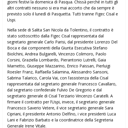
giorni festivi la domenica di Pasqua. Chissà perché in tutti gli
altri contratti nessuno si era mai accorto che da sempre è
previsto solo il lunedì di Pasquetta. Tutti tranne Figec Cisal e
Uspi.
Nella sede di Salita San Nicola da Tolentino, il contratto è
stato sottoscritto dalla Figec Cisal rappresentata dal
segretario generale Carlo Parisi, dal presidente Lorenzo Del
Boca e dai componenti della Giunta Esecutiva Stefano
Biolchini, Andrea Bulgarelli, Vincenzo Colimoro, Paolo
Corsini, Graziella Lombardo, Pierantonio Lutrelli, Gaia
Marnetto, Giuseppe Mazzarino, Enrico Paissan, Pierluigi
Roesler Franz, Raffaella Salamina, Alessandro Sansoni,
Sabrina Talarico, Carola Vai, con l’assistenza della Cisal
rappresentata dal segretario generale Francesco Cavallaro,
dal segretario confederale Fulvio De Gregorio e dal
segretario generale di Cisal Terziario Vincenzo Caratelli. A
firmare il contratto per l’Uspi, invece, il segretario generale
Francesco Saverio Vetere, il vice segretario generale Sara
Cipriani, il presidente Antonio Delfino, i vice presidenti Luca
Lani e Fabrizio Barbato e la coordinatrice della Segreteria
Generale Irene Vitale.