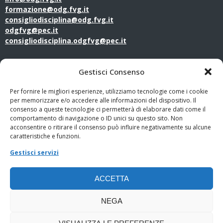
formazione@odg.fvg.it
consigliodisciplina@odg.fvg.it
odgfvg@pec.it
consigliodisciplina.odgfvg@pec.it
LINK UTILI
Gestisci Consenso
Amministrazione Trasparente
Per fornire le migliori esperienze, utilizziamo tecnologie come i cookie
per memorizzare e/o accedere alle informazioni del dispositivo. Il
consenso a queste tecnologie ci permetterà di elaborare dati come il
Privacy Policy
comportamento di navigazione o ID unici su questo sito. Non
acconsentire o ritirare il consenso può influire negativamente su alcune
PagoPA
caratteristiche e funzioni.
Gestisci servizi
Whistleblowing
ACCETTA
Cookie Policy
NEGA