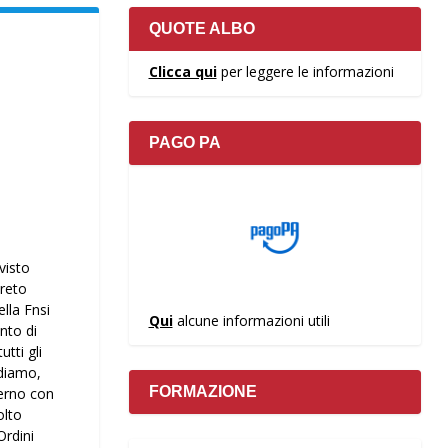
QUOTE ALBO
Clicca qui
per leggere le informazioni
PAGO PA
visto
creto
lla Fnsi
Qui
alcune informazioni utili
nto di
tti gli
ediamo,
FORMAZIONE
verno con
olto
Ordini