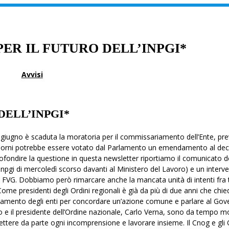
PER IL FUTURO DELL’INPGI*
Avvisi
DELL’INPGI*
30 giugno è scaduta la moratoria per il commissariamento dell’Ente, pre
i giorni potrebbe essere votato dal Parlamento un emendamento al de
rofondire la questione in questa newsletter riportiamo il comunicato de
Inpgi di mercoledì scorso davanti al Ministero del Lavoro) e un interve
l FVG. Dobbiamo però rimarcare anche la mancata unità di intenti fra tu
 Come presidenti degli Ordini regionali è già da più di due anni che chi
namento degli enti per concordare un’azione comune e parlare al Go
o e il presidente dell’Ordine nazionale, Carlo Verna, sono da tempo m
ttere da parte ogni incomprensione e lavorare insieme. Il Cnog e gli 