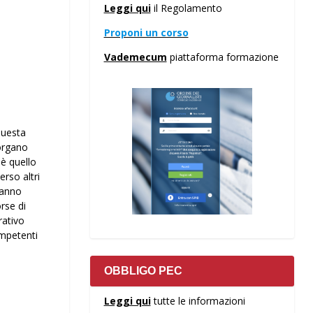
Leggi qui
il Regolamento
Proponi un corso
Vademecum
piattaforma formazione
questa
’organo
 è quello
erso altri
ranno
rse di
rativo
ompetenti
OBBLIGO PEC
Leggi qui
tutte le informazioni