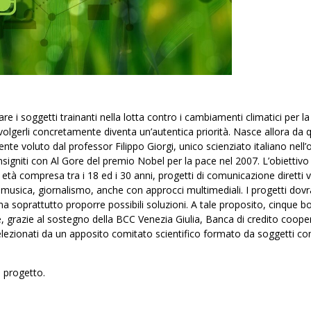
re i soggetti trainanti nella lotta contro i cambiamenti climatici per la
nvolgerli concretamente diventa un’autentica priorità. Nasce allora da 
te voluto dal professor Filippo Giorgi, unico scienziato italiano nell
nsigniti con Al Gore del premio Nobel per la pace nel 2007. L’obiettivo
n età compresa tra i 18 ed i 30 anni, progetti di comunicazione diretti v
ia, musica, giornalismo, anche con approcci multimediali. I progetti dov
a soprattutto proporre possibili soluzioni. A tale proposito, cinque bo
, grazie al sostegno della BCC Venezia Giulia, Banca di credito coope
 selezionati da un apposito comitato scientifico formato da soggetti c
l progetto.