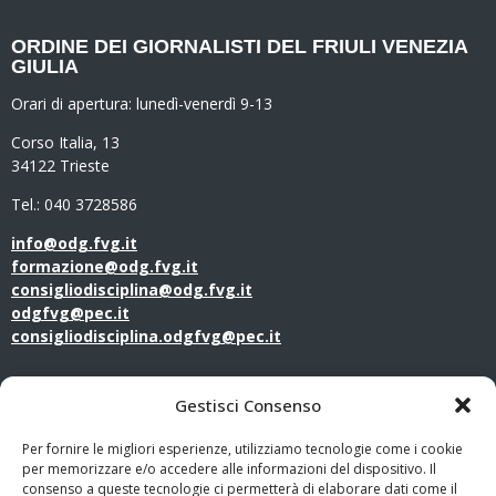
ORDINE DEI GIORNALISTI DEL FRIULI VENEZIA
GIULIA
Orari di apertura:
lunedì-venerdì 9-13
Corso Italia, 13
34122 Trieste
Tel.: 040 3728586
info@odg.fvg.it
formazione@odg.fvg.it
consigliodisciplina@odg.fvg.it
odgfvg@pec.it
consigliodisciplina.odgfvg@pec.it
LINK UTILI
Gestisci Consenso
Amministrazione Trasparente
Per fornire le migliori esperienze, utilizziamo tecnologie come i cookie
per memorizzare e/o accedere alle informazioni del dispositivo. Il
consenso a queste tecnologie ci permetterà di elaborare dati come il
Privacy Policy