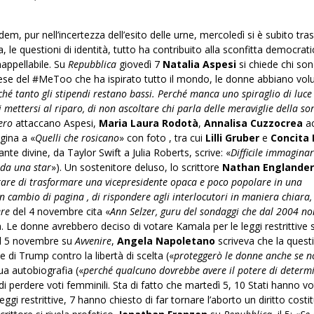
em, pur nell’incertezza dell’esito delle urne, mercoledì si è subito tr
ita, le questioni di identità, tutto ha contribuito alla sconfitta democrati
nappellabile. Su
Repubblica
giovedì 7
Natalia Aspesi
si chiede chi son
aese del #MeToo che ha ispirato tutto il mondo, le donne abbiano vol
rché tanto gli stipendi restano bassi. Perché manca uno spiraglio di luce
mettersi al riparo, di non ascoltare chi parla delle meraviglie della sor
bero
attaccano Aspesi,
Maria Laura Rodotà
,
Annalisa Cuzzocrea
a
gina a «
Quelli che rosicano
» con foto , tra cui
Lilli Gruber
e
Concita
ante divine, da Taylor Swift a Julia Roberts, scrive: «
Difficile immaginar
 da una star
»). Un sostenitore deluso, lo scrittore
Nathan Englander
ntare di trasformare una vicepresidente opaca e poco popolare in una
un cambio di pagina , di rispondere agli interlocutori in maniera chiara,
ere
del 4 novembre cita «
Ann Selzer, guru del sondaggi che dal 2004 n
a. Le donne avrebbero deciso di votare Kamala per le leggi restrittive su
 il 5 novembre su
Avvenire
,
Angela Napoletano
scriveva che la quest
 di Trump contro la libertà di scelta («
proteggerò le donne anche se n
ua autobiografia («
perché qualcuno dovrebbe avere il potere di determ
di perdere voti femminili. Sta di fatto che martedì 5, 10 Stati hanno v
gi restrittive, 7 hanno chiesto di far tornare l’aborto un diritto costi