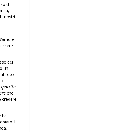
zzo di
cenza,
i, nostri
 d’amore
 essere
ase dei
po un
hat foto
no
 ipocrita
iere
che
e credere
e ha
opiato il
enda,