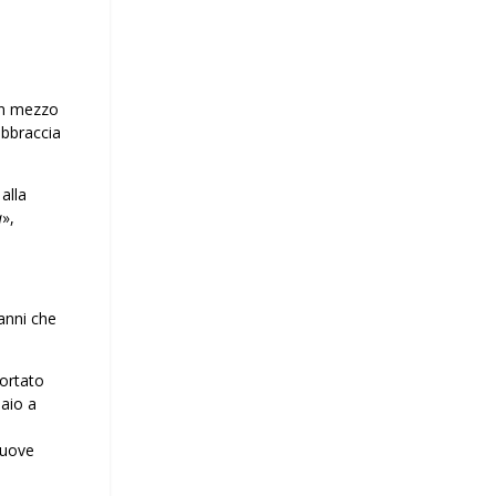
 in mezzo
’abbraccia
alla
à
»,
anni che
portato
naio a
nuove