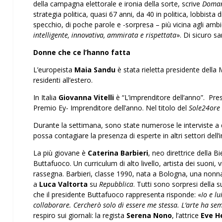
della campagna elettorale e ironia della sorte, scrive
Doman
strategia politica, quasi 67 anni, da 40 in politica, lobbista 
specchio, di poche parole e -sorpresa – più vicina agli ambie
intelligente, innovativa, ammirata e rispettata
». Di sicuro s
Donne che ce l’hanno fatta
L’europeista
Maia Sandu
è stata rieletta presidente della
residenti all’estero.
In Italia
Giovanna Vitelli
è “L’imprenditore dell’anno”. Pres
Premio Ey- Imprenditore dell’anno. Nel titolo del
Sole24ore
Durante la settimana, sono state numerose le interviste a d
possa contagiare la presenza di esperte in altri settori dell’
La più giovane è
Caterina Barbieri
, neo direttrice della 
Buttafuoco. Un curriculum di alto livello, artista dei suoni,
rassegna. Barbieri, classe 1990, nata a Bologna, una nonna 
a
Luca Valtorta
su
Repubblica
. Tutti sono sorpresi della 
che il presidente Buttafuoco rappresenta risponde: «
Io e lu
collaborare. Cercherò solo di essere me stessa. L’arte ha se
respiro sui giornali: la regista
Serena Nono
, l’attrice
Eve H