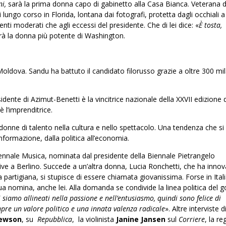
i,
sarà la prima donna capo di gabinetto alla Casa Bianca. Veterana d
di lungo corso in Florida, lontana dai fotografi, protetta dagli occhiali a
nti moderati che agli eccessi del presidente. Che di lei dice: «
È tosta,
arà la donna più potente di Washington.
 Moldova. Sandu ha battuto il candidato filorusso grazie a oltre 300 mil
idente di Azimut-Benetti è la vincitrice nazionale della XXVII edizione 
è l’imprenditrice.
onne di talento nella cultura e nello spettacolo. Una tendenza che si
informazione, dalla politica all’economia.
Biennale Musica, nominata dal presidente della Biennale Pietrangelo
 vive a Berlino. Succede a un’altra donna, Lucia Ronchetti, che ha innov
partigiana, si stupisce di essere chiamata giovanissima. Forse in Itali
sua nomina, anche lei. Alla domanda se condivide la linea politica del 
i siamo allineati nella passione e nell’entusiasmo, quindi sono felice di
mpre un valore politico e una innata valenza radicale
». Altre interviste 
ewson
, su
Repubblica
, la violinista
Janine Jansen
sul
Corriere
, la re