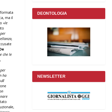
asformata
DEONTOLOGIA
ca, ma il
o «
le
uto
 per
ellanza,
ccusate
 De
e che le
,
 per
on ha
NEWSLETTER
ll’
ione
on
inare
otato
tuzionale,