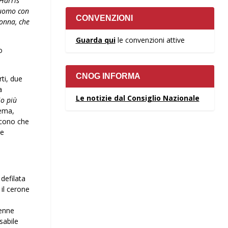
Harris
 uomo con
CONVENZIONI
donna, che
Guarda qui
le convenzioni attive
o
CNOG INFORMA
rti, due
a
Le notizie dal Consiglio Nazionale
io più
rema,
iscono che
 e
defilata
 il cerone
tenne
sabile