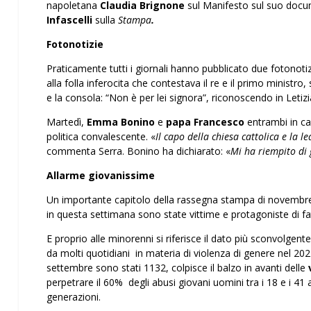
napoletana
Claudia Brignone
sul Manifesto sul suo docu
Infascelli
sulla
Stampa
.
Fotonotizie
Praticamente tutti i giornali hanno pubblicato due fotonotiz
alla folla inferocita che contestava il re e il primo ministro
e la consola: “Non è per lei signora”, riconoscendo in Letiz
Martedì,
Emma Bonino
e
papa Francesco
entrambi in car
politica convalescente. «
Il capo della chiesa cattolica e la 
commenta Serra. Bonino ha dichiarato: «
Mi ha riempito di 
Allarme giovanissime
Un importante capitolo della rassegna stampa di novembre è 
in questa settimana sono state vittime e protagoniste di fat
E proprio alle minorenni si riferisce il dato più sconvolgent
da molti quotidiani in materia di violenza di genere nel 2024
settembre sono stati 1132, colpisce il balzo in avanti delle
perpetrare il 60% degli abusi giovani uomini tra i 18 e i 41
generazioni.