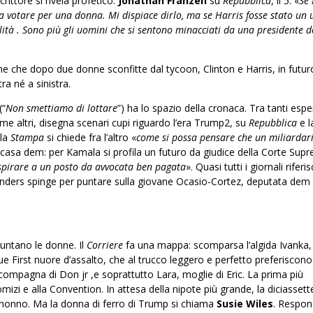
ittore si rivela profetico.
Jonathan Franzen
su
Repubblica
, il 5: «
Se 
 a votare per una donna. Mi dispiace dirlo, ma se Harris fosse stato un
lità . Sono più gli uomini che si sentono minacciati da una presidente 
ione che dopo due donne sconfitte dal tycoon, Clinton e Harris, in futur
a né a sinistra.
(“
Non smettiamo di lottare
”) ha lo spazio della cronaca. Tra tanti espe
ome altri, disegna scenari cupi riguardo l’era Trump2, su
Repubblica
e l
lla
Stampa
si chiede fra l’altro «
come si possa pensare che un miliardar
n casa dem: per Kamala si profila un futuro da giudice della Corte Sup
pirare a un posto da avvocata ben pagata
». Quasi tutti i giornali rifer
i Sanders spinge per puntare sulla giovane Ocasio-Cortez, deputata dem
puntano le donne. Il
Corriere
fa una mappa: scomparsa l’algida Ivanka, 
due First nuore d’assalto, che al trucco leggero e perfetto preferiscono
 compagna di Don jr ,e soprattutto Lara, moglie di Eric. La prima più
omizi e alla Convention. In attesa della nipote più grande, la diciasset
del nonno. Ma la donna di ferro di Trump si chiama
Susie Wiles
. Respon