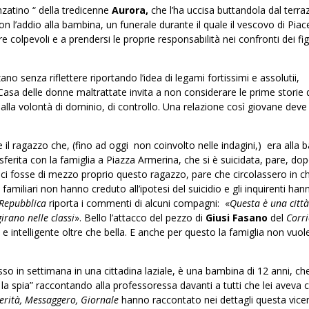
anzatino “ della tredicenne
Aurora,
che l’ha uccisa buttandola dal terra
con l’addio alla bambina, un funerale durante il quale il vescovo di Pia
e colpevoli e a prendersi le proprie responsabilità nei confronti dei figl
ano senza riflettere riportando l’idea di legami fortissimi e assolutii,
 Casa delle donne maltrattate invita a non considerare le prime storie
 alla volontà di dominio, di controllo. Una relazione così giovane deve
il ragazzo che, (fino ad oggi non coinvolto nelle indagini,) era alla b
erita con la famiglia a Piazza Armerina, che si è suicidata, pare, do
i fosse di mezzo proprio questo ragazzo, pare che circolassero in c
familiari non hanno creduto all’ipotesi del suicidio e gli inquirenti han
Repubblica
riporta i commenti di alcuni compagni: «
Questa è una città
irano nelle classi
». Bello l’attacco del pezzo di
Giusi Fasano
del
Corr
 e intelligente oltre che bella. E anche per questo la famiglia non vuol
sso in settimana in una cittadina laziale, è una bambina di 12 anni, ch
a spia” raccontando alla professoressa davanti a tutti che lei aveva c
erità, Messaggero, Giornale
hanno raccontato nei dettagli questa vic