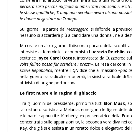
come era fino al 2020. Si vedrà. Ma ancora una volta uno scr
perderà sarà perché migliaia di americani non sono riusciti
le stesse qualifiche, Trump non avrebbe avuto alcuna possibi
le donne disgustate da Trump»
.
Sui giornali, a partire dal
Messaggero
, si diffonde la previs
nessuno si azzarderà più a candidare una donna , né a destr
Ma ora è un altro giorno. Il discorso pacato della sconfitta 
interviste al femminile: l’economista
Lucrezia Reichlin
, c
scrittrice
Joyce Carol Oates
, intervistata da Cuzzocrea su
volte fallito possa far scendere i prezzi
». La resa dei conti i
scrive
Repubblica
, mentre il
QN
dice che al massino «
può as
nella guerra fra radicali e moderati, la sinistra radicale d
attivista di origine portoricana.
Le first nuore e la regina di ghiaccio
Tra gli uomini del presidente, primo fra tutti
Elon Musk
, s
l’altrettanto sofisticata Melania, emergono le figure delle 
e le parole appuntite. Kimberly, ex presentatrice della Fox,
concentrata sulle apparizioni tv, la seconda vera diva nei c
Kay, che già si è esibita in un ritratto dolce e elogiativo 