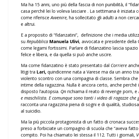
Ma ha 15 anni, uno più della fascia di non punibilità, il “fid
casa perché lei lo voleva lasciare . La settimana è iniziata 
come riferisce
Avvenire,
ha sollecitato gli adulti a non cercar
e altrui.
E a proposito di “fidanzatini”, definizione che i media utilizz
su
Repubblica
Manuela Ulivi
, avvocata e presidente della
come legami fortissimi. Parlare di fidanzatino lascia spazio
felice e libera, e da quella si può anche uscire.
Ma come fidanzatino è stato presentato dal
Corriere
anche 
litigi tra
Lari,
quindicenne nata a Varese ma da un anno trasf
violento scontro con una compagna di classe. Sembra che c
intime della ragazzina. Nulla è ancora certo, anche perché i 
disposto l’autopsia.
Qn
richiama il reato di revenge porn, e
e maschilista. E comunque sono tanti i video di ragazze che g
racconta una ragazzina piena di sogni e di qualità, studiosa
al suicidio.
Ma la più piccola protagonista di un fatto di cronaca succe
preso a forbiciate un compagno di scuola che “aveva fatto l
compito. Poi ha chiamato lei stessa il 112. Tutti i giornali,
V