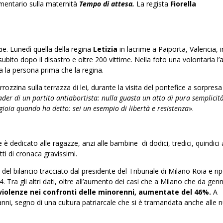
mentario sulla maternità
Tempo di attesa.
La regista
Fiorella
ie. Lunedì quella della regina
Letizia
in lacrime a Paiporta, Valencia,
, subito dopo il disastro e oltre 200 vittime. Nella foto una volontaria l
ia la persona prima che la regina.
rozzina sulla terrazza di lei, durante la visita del pontefice a sorpresa 
leader di un partito antiabortista: nulla guasta un atto di pura semplicit
gioia quando ha detto: sei un esempio di libertà e resistenza
».
dedicato alle ragazze, anzi alle bambine di dodici, tredici, quindici 
ti di cronaca gravissimi.
e del bilancio tracciato dal presidente del Tribunale di Milano Roia e ri
. Tra gli altri dati, oltre all’aumento dei casi che a Milano che da gen
violenze nei confronti delle minorenni, aumentate del 46%.
A
 anni, segno di una cultura patriarcale che si è tramandata anche alle 