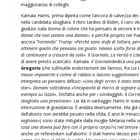
maggioranza di colleghi.
Kamala Harris, prima dipinta come l’ancora di salvezza dei d
nella candidata sbagliata. Il ritiro tardivo di Biden, il caro v
giudizio sulla donna di colore che ha pensato di vincere è i
donne che non votano una donna
», e perché proprio nel P
ancora “l’orrendo” Trump: «
Perché sono stufe di lottare, pe
ottenere quello che pensano sia giusto. Hanno scelto forse di 
di continuare a crescere da sole
». Il
Giornale, La Verità e Li
di avere presto scaricato Kamala.
Il Giornale
dedica una pa
Gregorio
(che sull’inutile endorsement dei famosi, fra cui t
masse impoverite e colme di rabbia si lascino suggestionare
interpreta un pensiero diffuso: «
Uno degli errori è stato te
star
».
Domani
sottolinea «
l’incapacità di Harris di segnare 
esempio su Gaza
». Disfatta anche per i sondaggisti. Il
Corri
sbagliato una previsione
». Lei dà in vantaggio Harris in Iow
interruzione di gravidanza. È andata diversamente. Ma già
dell’aborto non avrebbe pesato nella sfida. E anzi le minacce
vogliono
») sono state mitigate dalla moglie Melania nella s
cosa una donna può fare con il proprio corpo?
») nel timore 
anche un referendum sull’aborto: 3 stati hanno deciso per leg