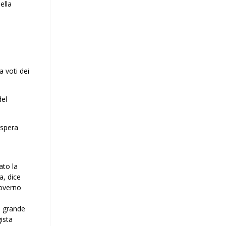
ella
a voti dei
del
 spera
ato la
a, dice
governo
di grande
gista