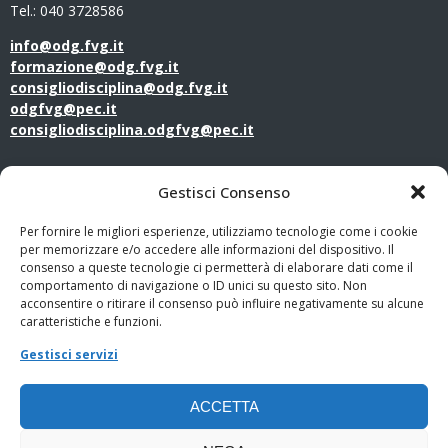
Tel.: 040 3728586
info@odg.fvg.it
formazione@odg.fvg.it
consigliodisciplina@odg.fvg.it
odgfvg@pec.it
consigliodisciplina.odgfvg@pec.it
LINK UTILI
Gestisci Consenso
Amministrazione Trasparente
Per fornire le migliori esperienze, utilizziamo tecnologie come i cookie
per memorizzare e/o accedere alle informazioni del dispositivo. Il
consenso a queste tecnologie ci permetterà di elaborare dati come il
Privacy Policy
comportamento di navigazione o ID unici su questo sito. Non
acconsentire o ritirare il consenso può influire negativamente su alcune
PagoPA
caratteristiche e funzioni.
Gestisci servizi
Whistleblowing
ACCETTA
Cookie Policy