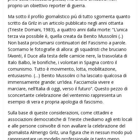
proprio un obiettivo reporter di guerra.
Ma sotto il profilo giornalistico più di tutto sgomenta quanto
scritto da Grilz in un articolo pubblicato negli anni ottanta
(Trieste Domani, 1983), a quattro anni dalla morte: “L’unica
terza via possibile è, quella creata da Benito Mussolini (..)
Non basta proclamarsi continuatori del Fascismo a parole.
Scorriamo le fotografie di allora: gli squadristi che bruciano
l’
Avanti
, il Duce alla testa delle camicie nere, la trasvolata di
Italo Balbo, le bonifiche, i volontari in Spagna contro il
comunismo. Tutto è movimento, lotta, mobilitazione,
entusiasmo. (…) Benito Mussolini ci ha lasciato qualcosa di
immensamente grande: un’Idea. Facciamola vivere e
marciare, nell’Italia di oggi, verso il futuro”. Questo pezzo di
sconcertante celebrazione del ventennio rappresenta un
esempio di vera e propria apologia di fascismo.
Sulla base di queste considerazioni, come cittadini e
associazioni democratiche di Trieste chiediamo agli enti locali
e alle persone coinvolte di non avallare la celebrazione del
giornalista Almerigo Grilz, una figura che in nessun modo può
rappresentare un modello professionale (e tanto meno