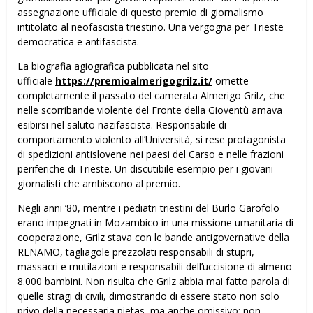
assegnazione ufficiale di questo premio di giornalismo
intitolato al neofascista triestino. Una vergogna per Trieste
democratica e antifascista.
La biografia agiografica pubblicata nel sito
ufficiale
https://premioalmerigogrilz.it/
omette
completamente il passato del camerata Almerigo Grilz, che
nelle scorribande violente del Fronte della Gioventù amava
esibirsi nel saluto nazifascista. Responsabile di
comportamento violento all’Università, si rese protagonista
di spedizioni antislovene nei paesi del Carso e nelle frazioni
periferiche di Trieste. Un discutibile esempio per i giovani
giornalisti che ambiscono al premio.
Negli anni ’80, mentre i pediatri triestini del Burlo Garofolo
erano impegnati in Mozambico in una missione umanitaria di
cooperazione, Grilz stava con le bande antigovernative della
RENAMO, tagliagole prezzolati responsabili di stupri,
massacri e mutilazioni e responsabili dell’uccisione di almeno
8.000 bambini. Non risulta che Grilz abbia mai fatto parola di
quelle stragi di civili, dimostrando di essere stato non solo
privo della necessaria pietas, ma anche omissivo: non