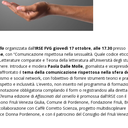
llo
organizzata dall’
IRSE FVG
giovedì 17 ottobre
,
alle 17.30
presso
ne
, con “Comunicazione rispettosa nella sessualità. Quale codice etico
Letterature comparate e Teoria della letteratura all’Università degli stu
 genere. Introduce e modera
Paola Dalle Molle
, giornalista e vicepresi
affrontato il
tema della comunicazione rispettosa nella sfera de
lismo e social network, con l’obiettivo di fornire strumenti teorici e pra
petto e inclusività. L’evento, non inserito nel programma di formazio
enotazione obbligatoria compilando il form o registrandosi alla diretta
17esima edizione di
Affascinati dal cervello
è promossa dall’IRSE con il
sono Friuli Venezia Giulia, Comune di Pordenone, Fondazione Friuli, 
llaborazione con Caffè Corretto Scienza, progetto multidisciplinare
oce Donna Pordenone, e con il patrocinio del Consiglio del Friuli Venez