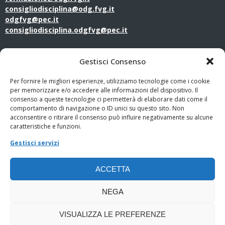
consigliodisciplina@odg.fvg.it
odgfvg@pec.it
consigliodisciplina.odgfvg@pec.it
LINK UTILI
Gestisci Consenso
Amministrazione Trasparente
Per fornire le migliori esperienze, utilizziamo tecnologie come i cookie
per memorizzare e/o accedere alle informazioni del dispositivo. Il
consenso a queste tecnologie ci permetterà di elaborare dati come il
Privacy Policy
comportamento di navigazione o ID unici su questo sito. Non
acconsentire o ritirare il consenso può influire negativamente su alcune
PagoPA
caratteristiche e funzioni.
Gestisci servizi
Whistleblowing
ACCETTA
Cookie Policy
NEGA
VISUALIZZA LE PREFERENZE