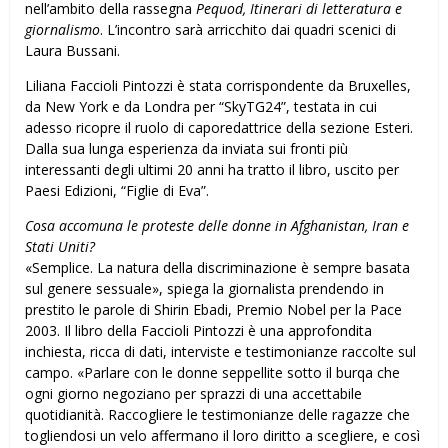
nell’ambito della rassegna
Pequod, Itinerari di letteratura e
giornalismo
. L’incontro sarà arricchito dai quadri scenici di
Laura Bussani.
Liliana Faccioli Pintozzi è stata corrispondente da Bruxelles,
da New York e da Londra per “SkyTG24”, testata in cui
adesso ricopre il ruolo di caporedattrice della sezione Esteri.
Dalla sua lunga esperienza da inviata sui fronti più
interessanti degli ultimi 20 anni ha tratto il libro, uscito per
Paesi Edizioni, “Figlie di Eva”.
Cosa accomuna le proteste delle donne in Afghanistan, Iran e
Stati Uniti?
«Semplice. La natura della discriminazione è sempre basata
sul genere sessuale», spiega la giornalista prendendo in
prestito le parole di Shirin Ebadi, Premio Nobel per la Pace
2003. Il libro della Faccioli Pintozzi è una approfondita
inchiesta, ricca di dati, interviste e testimonianze raccolte sul
campo. «Parlare con le donne seppellite sotto il burqa che
ogni giorno negoziano per sprazzi di una accettabile
quotidianità. Raccogliere le testimonianze delle ragazze che
togliendosi un velo affermano il loro diritto a scegliere, e così