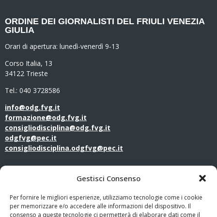
ORDINE DEI GIORNALISTI DEL FRIULI VENEZIA
GIULIA
Orari di apertura:
lunedì-venerdì 9-13
Corso Italia, 13
34122 Trieste
Tel.: 040 3728586
info@odg.fvg.it
formazione@odg.fvg.it
consigliodisciplina@odg.fvg.it
odgfvg@pec.it
consigliodisciplina.odgfvg@pec.it
LINK UTILI
Gestisci Consenso
Amministrazione Trasparente
Per fornire le migliori esperienze, utilizziamo tecnologie come i cookie
per memorizzare e/o accedere alle informazioni del dispositivo. Il
consenso a queste tecnologie ci permetterà di elaborare dati come il
Privacy Policy