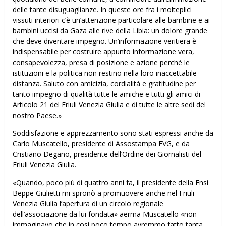
delle tante disuguaglianze. In queste ore fra i molteplici
vissuti interiori c’è un’attenzione particolare alle bambine e ai
bambini uccisi da Gaza alle rive della Libia: un dolore grande
che deve diventare impegno. Un’informazione veritiera è
indispensabile per costruire appunto informazione vera,
consapevolezza, presa di posizione e azione perché le
istituzioni e la politica non restino nella loro inaccettabile
distanza. Saluto con amicizia, cordialità e gratitudine per
tanto impegno di qualità tutte le amiche e tutti gli amici di
Articolo 21 del Friuli Venezia Giulia e di tutte le altre sedi del
nostro Paese.»
Soddisfazione e apprezzamento sono stati espressi anche da
Carlo Muscatello, presidente di Assostampa FVG, e da
Cristiano Degano, presidente dell’Ordine dei Giornalisti del
Friuli Venezia Giulia.
«Quando, poco più di quattro anni fa, il presidente della Fnsi
Beppe Giulietti mi spronò a promuovere anche nel Friuli
Venezia Giulia l’apertura di un circolo regionale
dell’associazione da lui fondata» afferma Muscatello «non
immaginavo che in così poco tempo avremmo fatto tanta