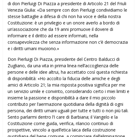
di don Pierluigi Di Piazza a presidente di Articolo 21 del Friuli
Venezia Giulia: «Da sempre con don Pierluigi condividiamo le
stesse battaglie a difesa di chi non ha voce e della nostra
Costituzione: è un privilegio e un onore averlo a bordo di
un’associazione che da 19 anni promuove il dovere di
informare e il diritto ad essere informati, nella
consapevolezza che senza informazione non c’è democrazia
e i diritti umani muoiono.»
Don Pierluigi Di Piazza, presidente del Centro Balducci di
Zugliano, da una vita in prima linea nell’accoglienza delle
persone e delle idee altrui, ha accettato così questa richiesta
di disponibilità: «Ho accolto la fiducia delle amiche e degli
amici di Articolo 21; la mia risposta positiva significa per me
un servizio umile e convinto, considerando certo i miei limiti e
insieme la passione e disponibilità a dare il mio piccolo
contributo per l’affermazione quotidiana della dignità di ogni
persona, dei diritti umani uguali per tutte e tutti o non più tali.
Sento parlarmi dentro l’I care di Barbiana; il Vangelo e la
Costituzione come guida, verifica, rilancio continuo di
prospettive, vincolo a quell’etica laica della costruzione
quotidiana del bene comune, a cominciare dall’eliminazione