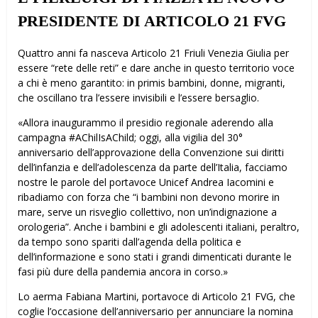
PRESIDENTE DI ARTICOLO 21 FVG
Quattro anni fa nasceva Articolo 21 Friuli Venezia Giulia per
essere “rete delle reti” e dare anche in questo territorio voce
a chi è meno garantito: in primis bambini, donne, migranti,
che oscillano tra l’essere invisibili e l’essere bersaglio.
«Allora inaugurammo il presidio regionale aderendo alla
campagna #AChilIsAChild; oggi, alla vigilia del 30°
anniversario dell’approvazione della Convenzione sui diritti
dell’infanzia e dell’adolescenza da parte dell’Italia, facciamo
nostre le parole del portavoce Unicef Andrea Iacomini e
ribadiamo con forza che “i bambini non devono morire in
mare, serve un risveglio collettivo, non un’indignazione a
orologeria”. Anche i bambini e gli adolescenti italiani, peraltro,
da tempo sono spariti dall’agenda della politica e
dell’informazione e sono stati i grandi dimenticati durante le
fasi più dure della pandemia ancora in corso.»
Lo afferma Fabiana Martini, portavoce di Articolo 21 FVG, che
coglie l’occasione dell’anniversario per annunciare la nomina