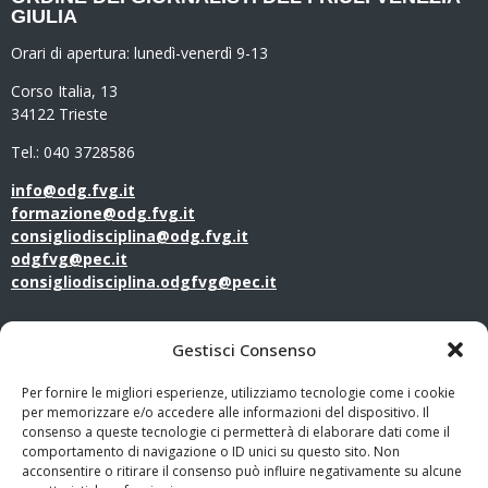
GIULIA
Orari di apertura:
lunedì-venerdì 9-13
Corso Italia, 13
34122 Trieste
Tel.: 040 3728586
info@odg.fvg.it
formazione@odg.fvg.it
consigliodisciplina@odg.fvg.it
odgfvg@pec.it
consigliodisciplina.odgfvg@pec.it
LINK UTILI
Gestisci Consenso
Amministrazione Trasparente
Per fornire le migliori esperienze, utilizziamo tecnologie come i cookie
per memorizzare e/o accedere alle informazioni del dispositivo. Il
consenso a queste tecnologie ci permetterà di elaborare dati come il
Privacy Policy
comportamento di navigazione o ID unici su questo sito. Non
acconsentire o ritirare il consenso può influire negativamente su alcune