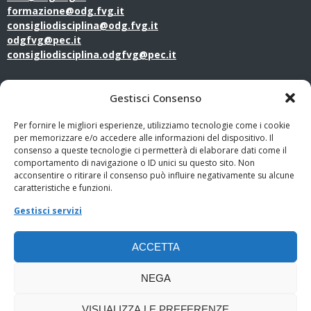
formazione@odg.fvg.it
consigliodisciplina@odg.fvg.it
odgfvg@pec.it
consigliodisciplina.odgfvg@pec.it
LINK UTILI
Gestisci Consenso
Amministrazione Trasparente
Per fornire le migliori esperienze, utilizziamo tecnologie come i cookie
per memorizzare e/o accedere alle informazioni del dispositivo. Il
consenso a queste tecnologie ci permetterà di elaborare dati come il
Privacy Policy
comportamento di navigazione o ID unici su questo sito. Non
acconsentire o ritirare il consenso può influire negativamente su alcune
PagoPA
caratteristiche e funzioni.
Gestisci servizi
Whistleblowing
ACCETTA
Cookie Policy
NEGA
VISUALIZZA LE PREFERENZE