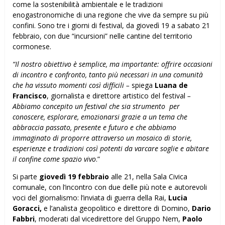
come la sostenibilità ambientale e le tradizioni
enogastronomiche di una regione che vive da sempre su più
confini. Sono tre i giorni di festival, da giovedì 19 a sabato 21
febbraio, con due “incursioni” nelle cantine del territorio
cormonese.
“Il nostro obiettivo è semplice, ma importante: offrire occasioni
di incontro e confronto, tanto più necessari in una comunità
che ha vissuto momenti così difficili –
spiega
Luana de
Francisco
, giornalista e direttore artistico del festival
–
Abbiamo concepito un festival che sia strumento
per
conoscere, esplorare, emozionarsi grazie a un tema che
abbraccia passato, presente e futuro e che abbiamo
immaginato di proporre attraverso
un mosaico di storie,
esperienze e tradizioni così potenti da varcare soglie e abitare
il confine come spazio vivo
.”
Si parte
giovedì 19 febbraio
alle 21, nella Sala Civica
comunale, con l’incontro con due delle più note e autorevoli
voci del giornalismo: l’inviata di guerra della Rai,
Lucia
Goracci,
e l’analista geopolitico e direttore di Domino,
Dario
Fabbri
, moderati dal vicedirettore del Gruppo Nem,
Paolo