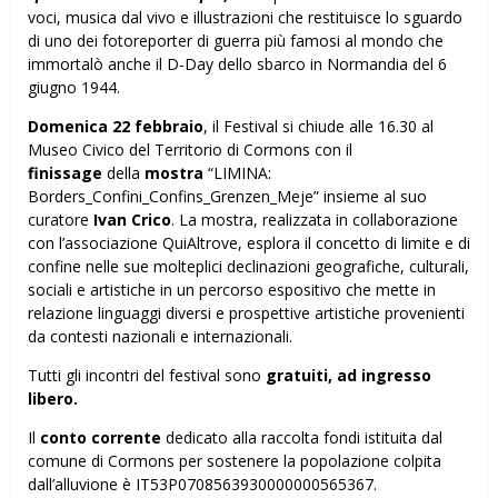
voci, musica dal vivo e illustrazioni che restituisce lo sguardo
di uno dei fotoreporter di guerra più famosi al mondo che
immortalò anche il D-Day dello sbarco in Normandia del 6
giugno 1944.
Domenica 22 febbraio
, il Festival si chiude alle 16.30 al
Museo Civico del Territorio di Cormons con il
finissage
della
mostra
“LIMINA:
Borders_Confini_Confins_Grenzen_Meje” insieme al suo
curatore
Ivan Crico
. La mostra, realizzata in collaborazione
con l’associazione QuiAltrove, esplora il concetto di limite e di
confine nelle sue molteplici declinazioni geografiche, culturali,
sociali e artistiche in un percorso espositivo che mette in
relazione linguaggi diversi e prospettive artistiche provenienti
da contesti nazionali e internazionali.
Tutti gli incontri del festival sono
gratuiti, ad ingresso
libero.
Il
conto corrente
dedicato alla raccolta fondi istituita dal
comune di Cormons per sostenere la popolazione colpita
dall’alluvione è IT53P0708563930000000565367.