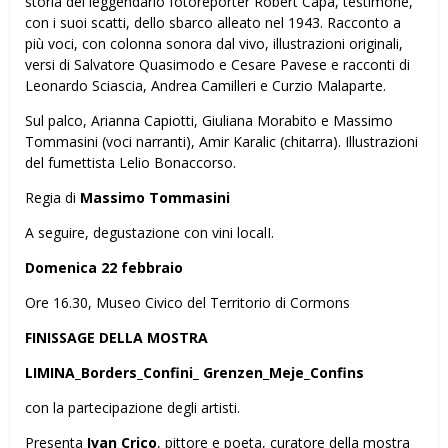
storia del leggendario fotoreporter Robert Capa, testimone,
con i suoi scatti, dello sbarco alleato nel 1943. Racconto a
più voci, con colonna sonora dal vivo, illustrazioni originali,
versi di Salvatore Quasimodo e Cesare Pavese e racconti di
Leonardo Sciascia, Andrea Camilleri e Curzio Malaparte.
Sul palco, Arianna Capiotti, Giuliana Morabito e Massimo
Tommasini (voci narranti), Amir Karalic (chitarra). Illustrazioni
del fumettista Lelio Bonaccorso.
Regia di
Massimo Tommasini
A seguire, degustazione con vini localI.
Domenica 22 febbraio
Ore 16.30, Museo Civico del Territorio di Cormons
FINISSAGE DELLA MOSTRA
LIMINA_Borders_Confini_ Grenzen
_
Meje_Confins
con la partecipazione degli artisti.
Presenta
Ivan Crico
, pittore e poeta, curatore della mostra