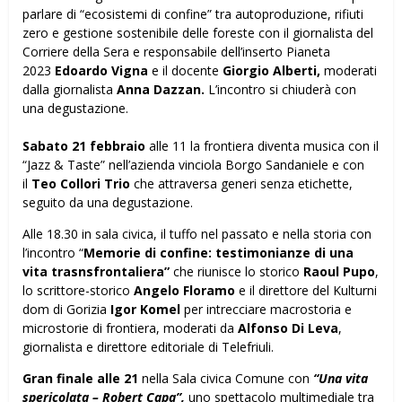
parlare di “ecosistemi di confine” tra autoproduzione, rifiuti
zero e gestione sostenibile delle foreste con il giornalista del
Corriere della Sera e responsabile dell’inserto Pianeta
2023
Edoardo Vigna
e il docente
Giorgio Alberti,
moderati
dalla giornalista
Anna Dazzan.
L’incontro si chiuderà con
una degustazione.
Sabato 21 febbraio
alle 11 la frontiera diventa musica con il
“Jazz & Taste” nell’azienda vinciola Borgo Sandaniele e con
il
Teo Collori Trio
che attraversa generi senza etichette,
seguito da una degustazione.
Alle 18.30 in sala civica, il tuffo nel passato e nella storia con
l’incontro “
Memorie di confine: testimonianze di una
vita trasnsfrontaliera”
che riunisce lo storico
Raoul Pupo
,
lo scrittore-storico
Angelo Floramo
e il direttore del Kulturni
dom di Gorizia
Igor Komel
per intrecciare macrostoria e
microstorie di frontiera, moderati da
Alfonso Di Leva
,
giornalista e direttore editoriale di Telefriuli.
Gran finale alle 21
nella Sala civica Comune con
“Una vita
spericolata – Robert Capa”,
uno spettacolo multimediale tra