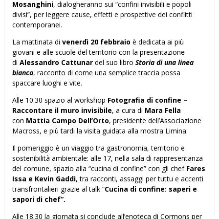
Mosanghini
, dialogheranno sui “confini invisibili e popoli
divisi”, per leggere cause, effetti e prospettive dei conflitti
contemporanei.
La mattinata di
venerdì 20 febbraio
è dedicata ai più
giovani e alle scuole del territorio con la presentazione
di
Alessandro Cattunar
del suo libro
Storia di una linea
bianca
, racconto di come una semplice traccia possa
spaccare luoghi e vite.
Alle 10.30 spazio al workshop
Fotografia di confine –
Raccontare il muro invisibile
, a cura di
Mara Fella
con
Mattia Campo Dell’Orto
, presidente dell’Associazione
Macross, e più tardi la visita guidata alla mostra Limina.
Il pomeriggio è un viaggio tra gastronomia, territorio e
sostenibilità ambientale: alle 17, nella sala di rappresentanza
del comune, spazio alla “cucina di confine” con gli chef
Fares
Issa e Kevin Gaddi
, tra racconti, assaggi per tuttu e accenti
transfrontalieri grazie al talk “
Cucina di confine: saperi e
sapori di chef”.
Alle 18.30 la giornata si conclude all’enoteca di Cormons per