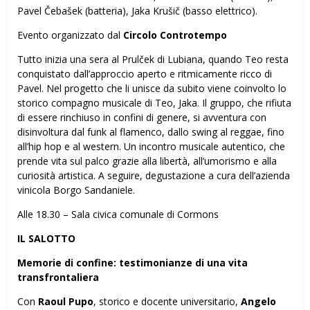
Pavel Čebašek (batteria), Jaka Krušič (basso elettrico).
Evento organizzato dal
Circolo Controtempo
Tutto inizia una sera al Prulček di Lubiana, quando Teo resta
conquistato dall’approccio aperto e ritmicamente ricco di
Pavel. Nel progetto che li unisce da subito viene coinvolto lo
storico compagno musicale di Teo, Jaka. Il gruppo, che rifiuta
di essere rinchiuso in confini di genere, si avventura con
disinvoltura dal funk al flamenco, dallo swing al reggae, fino
all’hip hop e al western. Un incontro musicale autentico, che
prende vita sul palco grazie alla libertà, all’umorismo e alla
curiosità artistica. A seguire, degustazione a cura dell’azienda
vinicola Borgo Sandaniele.
Alle 18.30 – Sala civica comunale di Cormons
IL SALOTTO
Memorie di confine: testimonianze di una vita
transfrontaliera
Con
Raoul Pupo
, storico e docente universitario,
Angelo