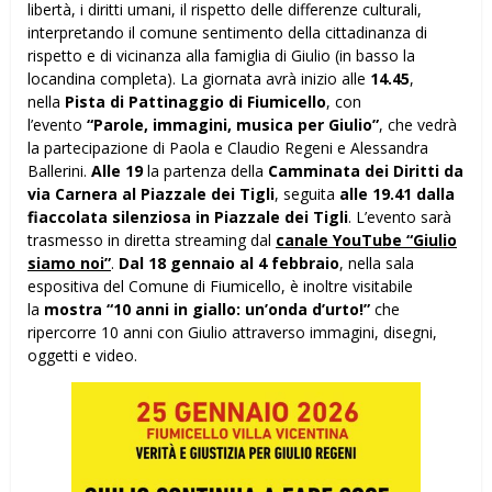
libertà, i diritti umani, il rispetto delle differenze culturali,
interpretando il comune sentimento della cittadinanza di
rispetto e di vicinanza alla famiglia di Giulio (in basso la
locandina completa). La giornata avrà inizio alle
14.45
,
nella
Pista di Pattinaggio di Fiumicello
, con
l’evento
“Parole, immagini, musica per Giulio”
, che vedrà
la partecipazione di Paola e Claudio Regeni e Alessandra
Ballerini.
Alle 19
la partenza della
Camminata dei Diritti da
via Carnera al Piazzale dei Tigli
, seguita
alle 19.41 dalla
fiaccolata silenziosa in Piazzale dei Tigli
. L’evento sarà
trasmesso in diretta streaming dal
canale YouTube “Giulio
siamo noi”
.
Dal 18 gennaio al 4 febbraio
, nella sala
espositiva del Comune di Fiumicello, è inoltre visitabile
la
mostra “10 anni in giallo: un’onda d’urto!”
che
ripercorre 10 anni con Giulio attraverso immagini, disegni,
oggetti e video.