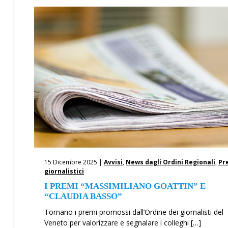
15 Dicembre 2025 |
Avvisi
,
News dagli Ordini Regionali
,
Pr
giornalistici
I PREMI “MASSIMILIANO GOATTIN” E
“CLAUDIA BASSO”
Tornano i premi promossi dall’Ordine dei giornalisti del
Veneto per valorizzare e segnalare i colleghi […]