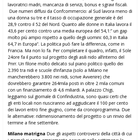
lavoratrici madri, mancanza di servizi, bonus e sgravi fiscali.
Due numeri diffusi da Confcommercio: al Sud lavora meno di
una donna su tre e il tasso di occupazione generale è del
28,9 contro il 52 del Nord. Quanto alle donne in Italia lavora il
43,6 per cento contro una media europea del 54,1:” un gap
molto più ampio rispetto a quello degli uomini: 60,3 in Italia
64,7 in Europa”. La politica può fare la differenza, come in
Francia. Ma non lo fa. Per completare il quadro, infatti, il Sole
24ore fa il punto sul progetto degli asili nido all’interno del
Pnrr. Un filone molto delicato sul piano politico quello dei
2.390 tra nidi e scuole d’infanzia (solo a Milano ne
mancherebbero 3.800 nei nidi, scrive Avvenire) che
dovrebbero garantire 264mila posti in oltre 2 mila comuni
con un finanziamento di 4,6 miliardi. A palazzo Chigi,
leggiamo sul giornale di Confindustria, sono quasi certi che
gli enti locali non riusciranno ad aggiudicare il 100 per cento
dei lavori entro fine giugno, come da cronoprogramma. Due
le alternative: ridimensionamento del progetto o un rinvio del
termine a fine settembre.
Milano matrigna
Due gli aspetti controversi della città di cui