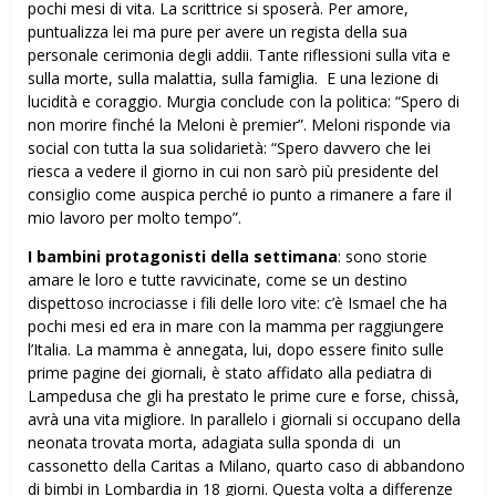
pochi mesi di vita. La scrittrice si sposerà. Per amore,
puntualizza lei ma pure per avere un regista della sua
personale cerimonia degli addii. Tante riflessioni sulla vita e
sulla morte, sulla malattia, sulla famiglia. E una lezione di
lucidità e coraggio. Murgia conclude con la politica: “Spero di
non morire finché la Meloni è premier”. Meloni risponde via
social con tutta la sua solidarietà: “Spero davvero che lei
riesca a vedere il giorno in cui non sarò più presidente del
consiglio come auspica perché io punto a rimanere a fare il
mio lavoro per molto tempo”.
I bambini protagonisti della settimana
: sono storie
amare le loro e tutte ravvicinate, come se un destino
dispettoso incrociasse i fili delle loro vite: c’è Ismael che ha
pochi mesi ed era in mare con la mamma per raggiungere
l’Italia. La mamma è annegata, lui, dopo essere finito sulle
prime pagine dei giornali, è stato affidato alla pediatra di
Lampedusa che gli ha prestato le prime cure e forse, chissà,
avrà una vita migliore. In parallelo i giornali si occupano della
neonata trovata morta, adagiata sulla sponda di un
cassonetto della Caritas a Milano, quarto caso di abbandono
di bimbi in Lombardia in 18 giorni. Questa volta a differenze