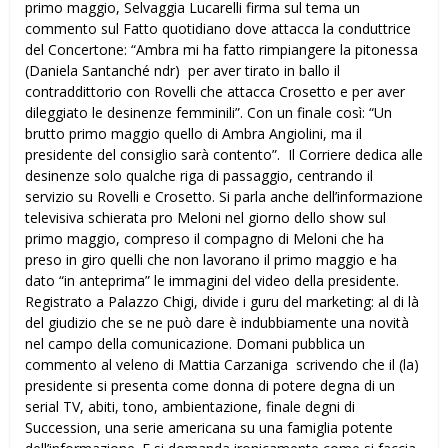
primo maggio, Selvaggia Lucarelli firma sul tema un
commento sul Fatto quotidiano dove attacca la conduttrice
del Concertone: “Ambra mi ha fatto rimpiangere la pitonessa
(Daniela Santanché ndr) per aver tirato in ballo il
contraddittorio con Rovelli che attacca Crosetto e per aver
dileggiato le desinenze femminili”. Con un finale così: “Un
brutto primo maggio quello di Ambra Angiolini, ma il
presidente del consiglio sarà contento”. Il Corriere dedica alle
desinenze solo qualche riga di passaggio, centrando il
servizio su Rovelli e Crosetto. Si parla anche dell’informazione
televisiva schierata pro Meloni nel giorno dello show sul
primo maggio, compreso il compagno di Meloni che ha
preso in giro quelli che non lavorano il primo maggio e ha
dato “in anteprima” le immagini del video della presidente.
Registrato a Palazzo Chigi, divide i guru del marketing: al di là
del giudizio che se ne può dare è indubbiamente una novità
nel campo della comunicazione. Domani pubblica un
commento al veleno di Mattia Carzaniga scrivendo che il (la)
presidente si presenta come donna di potere degna di un
serial TV, abiti, tono, ambientazione, finale degni di
Succession, una serie americana su una famiglia potente