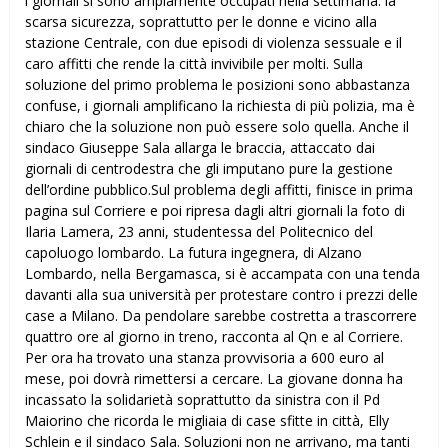
i giornali si sono ampiamente occupati nella settimana: la
scarsa sicurezza, soprattutto per le donne e vicino alla
stazione Centrale, con due episodi di violenza sessuale e il
caro affitti che rende la città invivibile per molti. Sulla
soluzione del primo problema le posizioni sono abbastanza
confuse, i giornali amplificano la richiesta di più polizia, ma è
chiaro che la soluzione non può essere solo quella. Anche il
sindaco Giuseppe Sala allarga le braccia, attaccato dai
giornali di centrodestra che gli imputano pure la gestione
dell’ordine pubblico.Sul problema degli affitti, finisce in prima
pagina sul Corriere e poi ripresa dagli altri giornali la foto di
Ilaria Lamera, 23 anni, studentessa del Politecnico del
capoluogo lombardo. La futura ingegnera, di Alzano
Lombardo, nella Bergamasca, si è accampata con una tenda
davanti alla sua università per protestare contro i prezzi delle
case a Milano. Da pendolare sarebbe costretta a trascorrere
quattro ore al giorno in treno, racconta al Qn e al Corriere.
Per ora ha trovato una stanza provvisoria a 600 euro al
mese, poi dovrà rimettersi a cercare. La giovane donna ha
incassato la solidarietà soprattutto da sinistra con il Pd
Maiorino che ricorda le migliaia di case sfitte in città, Elly
Schlein e il sindaco Sala. Soluzioni non ne arrivano, ma tanti