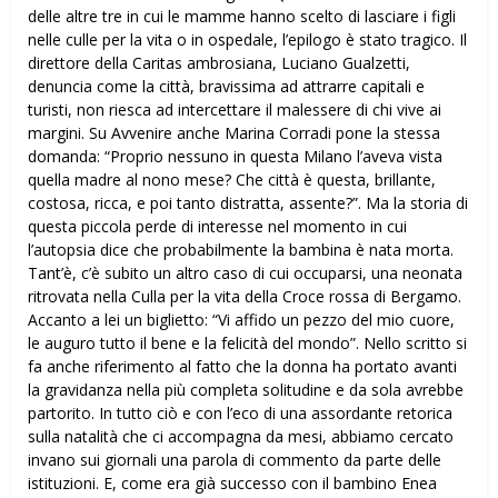
delle altre tre in cui le mamme hanno scelto di lasciare i figli
nelle culle per la vita o in ospedale, l’epilogo è stato tragico. Il
direttore della Caritas ambrosiana, Luciano Gualzetti,
denuncia come la città, bravissima ad attrarre capitali e
turisti, non riesca ad intercettare il malessere di chi vive ai
margini. Su Avvenire anche Marina Corradi pone la stessa
domanda: “Proprio nessuno in questa Milano l’aveva vista
quella madre al nono mese? Che città è questa, brillante,
costosa, ricca, e poi tanto distratta, assente?”. Ma la storia di
questa piccola perde di interesse nel momento in cui
l’autopsia dice che probabilmente la bambina è nata morta.
Tant’è, c’è subito un altro caso di cui occuparsi, una neonata
ritrovata nella Culla per la vita della Croce rossa di Bergamo.
Accanto a lei un biglietto: “Vi affido un pezzo del mio cuore,
le auguro tutto il bene e la felicità del mondo”. Nello scritto si
fa anche riferimento al fatto che la donna ha portato avanti
la gravidanza nella più completa solitudine e da sola avrebbe
partorito. In tutto ciò e con l’eco di una assordante retorica
sulla natalità che ci accompagna da mesi, abbiamo cercato
invano sui giornali una parola di commento da parte delle
istituzioni. E, come era già successo con il bambino Enea