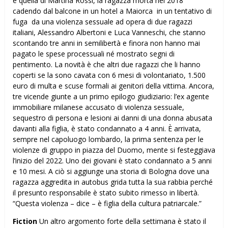
è quella di Martina Rossi, la ragazza morta nel 2018
cadendo dal balcone in un hotel a Maiorca in un tentativo di
fuga da una violenza sessuale ad opera di due ragazzi
italiani, Alessandro Albertoni e Luca Vanneschi, che stanno
scontando tre anni in semilibertà e finora non hanno mai
pagato le spese processuali né mostrato segni di
pentimento. La novità è che altri due ragazzi che li hanno
coperti se la sono cavata con 6 mesi di volontariato, 1.500
euro di multa e scuse formali ai genitori della vittima. Ancora,
tre vicende giunte a un primo epilogo giudiziario: l’ex agente
immobiliare milanese accusato di violenza sessuale,
sequestro di persona e lesioni ai danni di una donna abusata
davanti alla figlia, è stato condannato a 4 anni. È arrivata,
sempre nel capoluogo lombardo, la prima sentenza per le
violenze di gruppo in piazza del Duomo, mente si festeggiava
l’inizio del 2022. Uno dei giovani è stato condannato a 5 anni
e 10 mesi. A ciò si aggiunge una storia di Bologna dove una
ragazza aggredita in autobus grida tutta la sua rabbia perché
il presunto responsabile è stato subito rimesso in libertà.
“Questa violenza – dice – è figlia della cultura patriarcale.”
Fiction
Un altro argomento forte della settimana è stato il