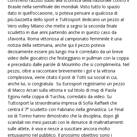
commenti razzisti subiti alla sconfitta della nazionale contro il
Brasile nella semifinale dei mondiali. Visto tutto lo spazio
dato in quell’occasione, si poteva pensare a qualcosa di
più.Gazzetta dello sport e Tuttosport dedicano un pezzo al
Vero volley Milano che mette a segno la seconda finale
scudetto in due anni partendo anche in questo caso da
sfavorita. Roma vittoriosa al campionato femminile è una
notizia della settimana, anche qui il pezzo poteva
decisamente essere più lungo ma è corredato da un breve
video delle giocatrici che festeggiano in pullman con la coppa
e preceduto dalle parole di Mourinho che si complimenta. Nel
pezzo, oltre a raccontare brevemente i gol e la vittoria
complessiva, viene citato il post di Totti sui social in cui,
anche lui, si congratula. Su Eurosport registriamo un pezzo
di Marco Arcari sulla vittoria e sul titolo di mvp di Paola
Egonu nella coppa di Turchia, corredato da video. Su
Tuttosport la straordinaria impresa di Sofia Raffaeli che
centra il 7° scudetto con Fabriano nella ginnastica. Le Final
six di Torino hanno dimostrato che la disciplina, dopo gli
scandali nei mesi passati con le denunce di maltrattamenti
sulle atlete, è viva e riesce a suscitare ancora molto
entusiasmo nel pubblico. Il prossimo obiettivo sono i