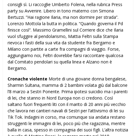
consigli sì. Li raccoglie Umberto Folena, nella rubrica Press
party su Avvenire. Libero in tono materno con Simona
Bertuzzi. ”Hai ragione Ilaria, ma non dormire per strada”.
Lorenzo Mottola la butta in politica. “Quando governa il Pd
finisce così”. Massimo Gramellini sul Corriere dice che Ilaria
vuol sfuggire al pendolarismo, Mattia Feltri sulla Stampa
rievoca i fasti della sua vita da studente fra Bergamo e
Milano con partite a carte fra compagni di viaggio. Forse,
aggiungiamo noi, Feltri dovrebbe farsi raccontare qualcosa
dal Comitato pendolari su quella linea e Alzano non è
Bergamo.
Cronache violente
Morte di una giovane donna bengalese,
Sharmin Sultana, mamma di 2 bambini volata giù dal balcone
l’8 marzo a Sestri Ponente. Prima ipotesi suicidio ma i parenti
di lei, che stanno in Nord Europa non ci credono. Così
saltano fuori frequenti liti con il marito di 20 anni più vecchio
che lavora nei cantieri navali di Sestri per l’attivismo di lei su
Tik Tok. Indagini in corso, ma comunque sia andata restano
struggenti le immagini di lei, poco più che ragazzina, mentre
balla in casa, spesso in compagnia dei suoi figli. L’altra notizia