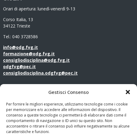
Orari di apertura:
lunedì-venerdì 9-13
Corso Italia, 13
34122 Trieste
Tel.: 040 3728586
info@odg.fvg.it
formazione@odg.fvg.it
consigliodisciplina@odg.fvg.it
odgfvg@pec.it
consigliodisciplina.odgfvg@pec.it
LINK UTILI
Gestisci Consenso
Amministrazione Trasparente
Per fornire le migliori esperienze, utilizziamo tecnologie come i cookie
per memorizzare e/o accedere alle informazioni del dispositivo. Il
consenso a queste tecnologie ci permetterà di elaborare dati come il
Privacy Policy
comportamento di navigazione o ID unici su questo sito. Non
acconsentire o ritirare il consenso può influire negativamente su alcune
PagoPA
caratteristiche e funzioni.