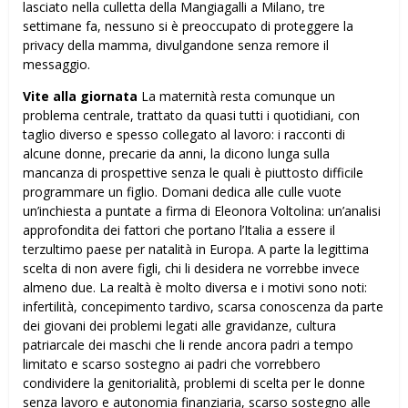
lasciato nella culletta della Mangiagalli a Milano, tre
settimane fa, nessuno si è preoccupato di proteggere la
privacy della mamma, divulgandone senza remore il
messaggio.
Vite alla giornata
La maternità resta comunque un
problema centrale, trattato da quasi tutti i quotidiani, con
taglio diverso e spesso collegato al lavoro: i racconti di
alcune donne, precarie da anni, la dicono lunga sulla
mancanza di prospettive senza le quali è piuttosto difficile
programmare un figlio. Domani dedica alle culle vuote
un’inchiesta a puntate a firma di Eleonora Voltolina: un’analisi
approfondita dei fattori che portano l’Italia a essere il
terzultimo paese per natalità in Europa. A parte la legittima
scelta di non avere figli, chi li desidera ne vorrebbe invece
almeno due. La realtà è molto diversa e i motivi sono noti:
infertilità, concepimento tardivo, scarsa conoscenza da parte
dei giovani dei problemi legati alle gravidanze, cultura
patriarcale dei maschi che li rende ancora padri a tempo
limitato e scarso sostegno ai padri che vorrebbero
condividere la genitorialità, problemi di scelta per le donne
senza lavoro e autonomia finanziaria, scarso sostegno alle