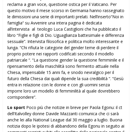
reclama a gran voce, questione ostica per il Vaticano. Per
questo motivo il mese scorso in Germania hanno rassegnato
le dimissioni una serie di importanti prelati. Nell’inserto“Noi in
famiglia“ su Avvenire una intera pagina è dedicata
all’intervista al teologo Luca Castiglioni che ha pubblicato il
libro “Figlie e figli di Dio. Uguaglianza battesimale e differenza
sessuale”. Intervista filosofica e politica molto interessante e
lunga. “Chi rifiuta le categorie del gender teme di perdere il
proprio potere nei rapporti codificati secondo il modello
patriarcale “. “La questione gender la questione femminile e il
ripensamento della maschilità sono fermento attuale nella
Chiesa, impensabile 15 anni fa, e snodo nevralgico per il
futuro della Chiesa dai quali dipende la sua credibilità “. “Gesù
entra in relazione con le donne e con gli uomini senza
imporre loro un modello di femminilità al quale dovrebbero
corrispondere”.
Lo sport
Poco più che notizie in breve per Paola Egonu: il ct
dell’Italvolley donne Davide Mazzanti comunica che ci sarà
anche lei alla National League dal 30 maggio a luglio. Buona
notizia dopo le ipotesi di abbandono della Egonu in seguito ai