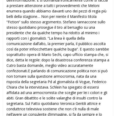
dell’informazione. E si domanda ironicamente come si faccia
a prestare attenzione a tutti i provvedimenti che Meloni
enumera quando abbiamo davanti uno dei pezzi di regia più
belli della stagione… Non per niente il Manifesto titola
“Fiction” sullo stesso argomento. Stefano Iannaccone sullo
stesso quotidiano prosegue il tiro al bersaglio su una
presidente che da qualche tempo ha ridotto al minimo i
rapporti con i giornalisti. “La linea è quella della
comunicazione dall’alto, la premier parla, il pubblico ascolta
così da poter infiocchettare qualche bugia”. E questo sarebbe
soprattutto opera di Mario Sechi, capo ufficio stampa che, si
dice, detta le regole: dopo la disastrosa conferenza stampa a
Cutro basta domande, meglio video accuratamente
confezionati.E parlando di comunicazione politica non si può
non tornare sulla questione armocromia, nata da una
risposta della segretaria Pd al giornalista di Vogue, Federico
Chiara che la intervistava. Schlein ha spiegato di essersi
affidata ad una armocromista che sceglie per lei i colori e gli
abiti. Gran dibattito e le solite valanghe di insulti contro la
segretaria. Sul Fatto quotidiano Veronica Gentili attrice e
conduttrice televisiva sostiene che non c’è nulla di male
nell’avere un consulente d’immagine, si fa da sempre e lo