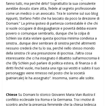
fanno tutti, ma perché dirlo? Soprattutto la sua consulente
avrebbe dovuto stare zitta, fedele al segreto professionale
come un medico o un avvocato. Tira le somme sul suo blog
Appunti, Stefano Feltri che ha lasciato da poco la direzione di
Domani.” La prima ipotesi di partenza contestabile è che chi
si vuole occupare di diseguaglianze e povertà debba essere
povero o comunque sembrarlo, dunque che la colpa di
Schlein sia stata violare questa ipocrisia minima condivisa a
sinistra…dunque devi sembrare di sinistra perché altrimenti
nessuno crederà che tu lo sia, perché nello stesso mondo
della sinistra c’è una presunzione di ipocrisia…l’altra cosa
interessante che ci ha insegnato il dibattito sull’armocromia è
che Elly Schlein può parlare di politica estera, di finanza o di
diritti finché vuole, ma basta una riga sui vestiti e subito il suo
personaggio viene rimesso nel posto che la società
(patriarcale) le ha assegnato”. Insomma, siamo alle solite.
Chiese
Su Domani lo storico Giovanni Maria Vian illustra il
conflitto ecclesiale tra Roma e la Germania. Tra i motivi di
scontro anche la presenza femminile che la chiesa tedesca