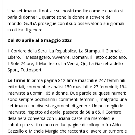
Una settimana di notizie sui nostri media: come e quanto si
parla di donne? E quante sono le donne a scrivere del
mondo. GiULiA prosegue con il suo osservatorio sui giornali
in ottica di genere.
Dal 30 aprile al 6 maggio 2023
Il Corriere della Sera, La Repubblica, La Stampa, Il Giornale,
Libero, Il Messaggero, ’Avvenire, Domani, Il Fatto quotidiano,
Il Sole 24 ore, Il Manifesto, La Verità, Qn, La Gazzetta dello
Sport, Tuttosport
Le firme
In prima pagina 812 firme maschili e 247 femminili;
editoriali, commenti e analisi 150 maschili e 27 femminili; 194
interviste a uomini, 65 a donne. Due parole su questi numeri:
sono sempre pochissimi i commenti femminili, malgrado una
settimana con diversi argomenti di genere. Un po’ meglio le
interviste, rispetto ad aprile, passate da 58 a 65. Il Corriere
della Sera conversa con Luciana Castellina mercoledì e
sabato piazza il colpo con due pagine di colloquio fra Aldo
Cazzullo e Michela Murgia che racconta di avere un tumore e