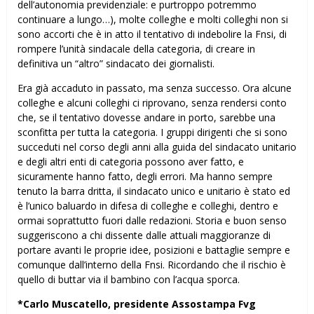
dell’autonomia previdenziale: e purtroppo potremmo
continuare a lungo…), molte colleghe e molti colleghi non si
sono accorti che è in atto il tentativo di indebolire la Fnsi, di
rompere l’unità sindacale della categoria, di creare in
definitiva un “altro” sindacato dei giornalisti.
Era già accaduto in passato, ma senza successo. Ora alcune
colleghe e alcuni colleghi ci riprovano, senza rendersi conto
che, se il tentativo dovesse andare in porto, sarebbe una
sconfitta per tutta la categoria. I gruppi dirigenti che si sono
succeduti nel corso degli anni alla guida del sindacato unitario
e degli altri enti di categoria possono aver fatto, e
sicuramente hanno fatto, degli errori. Ma hanno sempre
tenuto la barra dritta, il sindacato unico e unitario è stato ed
è l’unico baluardo in difesa di colleghe e colleghi, dentro e
ormai soprattutto fuori dalle redazioni. Storia e buon senso
suggeriscono a chi dissente dalle attuali maggioranze di
portare avanti le proprie idee, posizioni e battaglie sempre e
comunque dall’interno della Fnsi. Ricordando che il rischio è
quello di buttar via il bambino con l’acqua sporca.
*Carlo Muscatello, presidente Assostampa Fvg