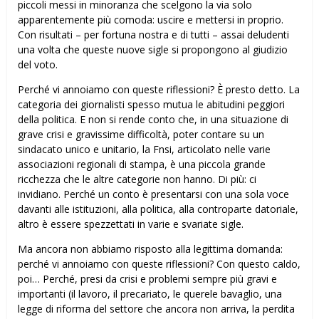
piccoli messi in minoranza che scelgono la via solo
apparentemente più comoda: uscire e mettersi in proprio.
Con risultati – per fortuna nostra e di tutti – assai deludenti
una volta che queste nuove sigle si propongono al giudizio
del voto.
Perché vi annoiamo con queste riflessioni? È presto detto. La
categoria dei giornalisti spesso mutua le abitudini peggiori
della politica. E non si rende conto che, in una situazione di
grave crisi e gravissime difficoltà, poter contare su un
sindacato unico e unitario, la Fnsi, articolato nelle varie
associazioni regionali di stampa, è una piccola grande
ricchezza che le altre categorie non hanno. Di più: ci
invidiano. Perché un conto è presentarsi con una sola voce
davanti alle istituzioni, alla politica, alla controparte datoriale,
altro è essere spezzettati in varie e svariate sigle.
Ma ancora non abbiamo risposto alla legittima domanda:
perché vi annoiamo con queste riflessioni? Con questo caldo,
poi… Perché, presi da crisi e problemi sempre più gravi e
importanti (il lavoro, il precariato, le querele bavaglio, una
legge di riforma del settore che ancora non arriva, la perdita