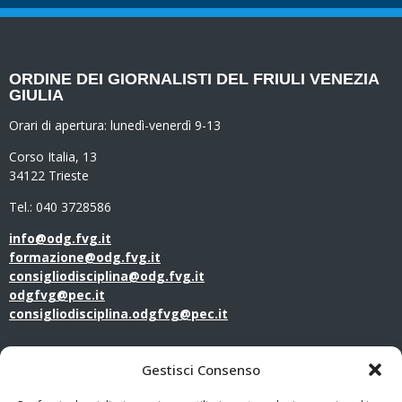
ORDINE DEI GIORNALISTI DEL FRIULI VENEZIA
GIULIA
Orari di apertura:
lunedì-venerdì 9-13
Corso Italia, 13
34122 Trieste
Tel.: 040 3728586
info@odg.fvg.it
formazione@odg.fvg.it
consigliodisciplina@odg.fvg.it
odgfvg@pec.it
consigliodisciplina.odgfvg@pec.it
LINK UTILI
Gestisci Consenso
Amministrazione Trasparente