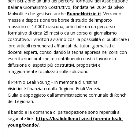
per l’iscrizione ad uno dei percorsi formativi dell’Associazione
Italiana Giornalismo Costruttivo, fondata nel 2004 da Silvio
Malvolti e che gestisce anche
BuoneNotizie.it
. Verranno
messe a disposizione tre borse di studio dell’importo
massimo di 1.000€ ciascuna, arricchite da un percorso
formativo di circa 25 mesi o da un corso di giornalismo
costruttivo. I vincitori avranno così la possibilità di pubblicare i
loro articoli remunerati affiancati da tutor, giornalisti e
docenti esperti, consolidando la teoria appresa nei corsi con
esercitazioni pratiche, e contribuendo così a favorire la
diffusione di aspetti più costruttivi, propositivi e
maggiormente focalizzati sulle soluzioni.
Il Premio Leali Young – in memoria di Cristina
Visintini è finanziato dalla Regione Friuli Venezia
Giulia e appoggiato dall’amministrazione comunale di Ronchi
dei Legionari.
Il bando e la domanda di partecipazione sono reperibili al
seguente link:
https://lealidellenotizie.it/premio-leali-
young/bando/
.