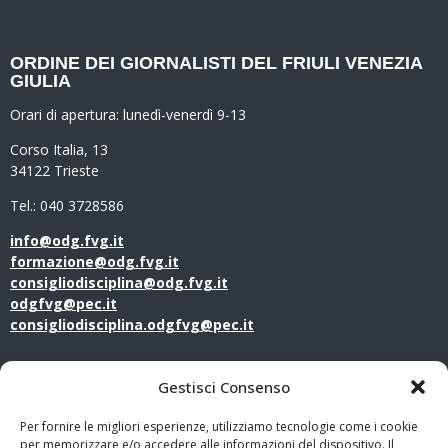
ORDINE DEI GIORNALISTI DEL FRIULI VENEZIA
GIULIA
Orari di apertura:
lunedì-venerdì 9-13
Corso Italia, 13
34122 Trieste
Tel.: 040 3728586
info@odg.fvg.it
formazione@odg.fvg.it
consigliodisciplina@odg.fvg.it
odgfvg@pec.it
consigliodisciplina.odgfvg@pec.it
LINK UTILI
Gestisci Consenso
Amministrazione Trasparente
Per fornire le migliori esperienze, utilizziamo tecnologie come i cookie
per memorizzare e/o accedere alle informazioni del dispositivo. Il