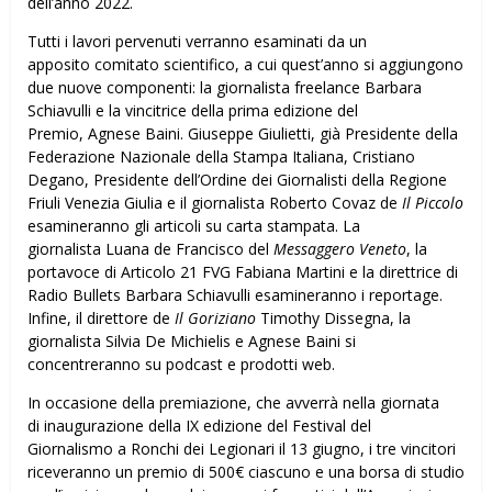
dell’anno 2022.
Tutti i lavori pervenuti verranno esaminati da un
apposito comitato scientifico, a cui quest’anno si aggiungono
due nuove componenti: la giornalista freelance Barbara
Schiavulli e la vincitrice della prima edizione del
Premio, Agnese Baini. Giuseppe Giulietti, già Presidente della
Federazione Nazionale della Stampa Italiana, Cristiano
Degano, Presidente dell’Ordine dei Giornalisti della Regione
Friuli Venezia Giulia e il giornalista Roberto Covaz de
Il Piccolo
esamineranno gli articoli su carta stampata. La
giornalista Luana de Francisco del
Messaggero Veneto
, la
portavoce di Articolo 21 FVG Fabiana Martini e la direttrice di
Radio Bullets Barbara Schiavulli esamineranno i reportage.
Infine, il direttore de
Il Goriziano
Timothy Dissegna, la
giornalista Silvia De Michielis e Agnese Baini si
concentreranno su podcast e prodotti web.
In occasione della premiazione, che avverrà nella giornata
di inaugurazione della IX edizione del Festival del
Giornalismo a Ronchi dei Legionari il 13 giugno, i tre vincitori
riceveranno un premio di 500€ ciascuno e una borsa di studio