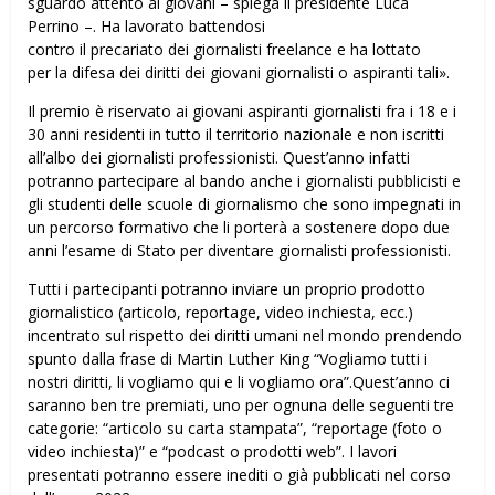
sguardo attento ai giovani – spiega il presidente Luca
Perrino –. Ha lavorato battendosi
contro il precariato dei giornalisti freelance e ha lottato
per la difesa dei diritti dei giovani giornalisti o aspiranti tali».
Il premio è riservato ai giovani aspiranti giornalisti fra i 18 e i
30 anni residenti in tutto il territorio nazionale e non iscritti
all’albo dei giornalisti professionisti. Quest’anno infatti
potranno partecipare al bando anche i giornalisti pubblicisti e
gli studenti delle scuole di giornalismo che sono impegnati in
un percorso formativo che li porterà a sostenere dopo due
anni l’esame di Stato per diventare giornalisti professionisti.
Tutti i partecipanti potranno inviare un proprio prodotto
giornalistico (articolo, reportage, video inchiesta, ecc.)
incentrato sul rispetto dei diritti umani nel mondo prendendo
spunto dalla frase di Martin Luther King “Vogliamo tutti i
nostri diritti, li vogliamo qui e li vogliamo ora”.Quest’anno ci
saranno ben tre premiati, uno per ognuna delle seguenti tre
categorie: “articolo su carta stampata”, “reportage (foto o
video inchiesta)” e “podcast o prodotti web”. I lavori
presentati potranno essere inediti o già pubblicati nel corso