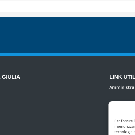
 GIULIA
LINK UTIL
Amministra
Privacy Poli
PagoPA
Per fornire 
memorizzare
tecnologie 
Whistleblow